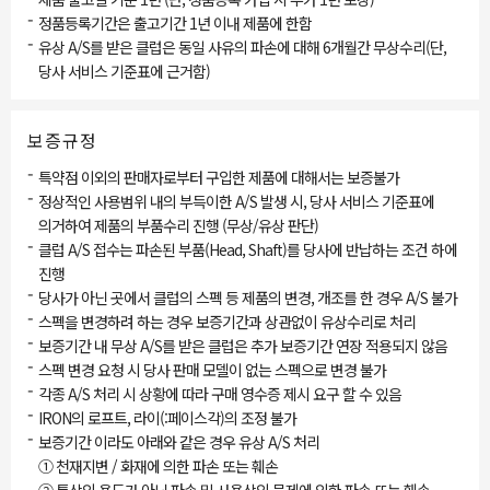
-
정품등록기간은 출고기간 1년 이내 제품에 한함
-
유상 A/S를 받은 클럽은 동일 사유의 파손에 대해 6개월간 무상수리(단,
당사 서비스 기준표에 근거함)
보증규정
-
특약점 이외의 판매자로부터 구입한 제품에 대해서는 보증불가
-
정상적인 사용범위 내의 부득이한 A/S 발생 시, 당사 서비스 기준표에
의거하여 제품의 부품수리 진행 (무상/유상 판단)
-
클럽 A/S 접수는 파손된 부품(Head, Shaft)를 당사에 반납하는 조건 하에
진행
-
당사가 아닌 곳에서 클럽의 스펙 등 제품의 변경, 개조를 한 경우 A/S 불가
-
스펙을 변경하려 하는 경우 보증기간과 상관없이 유상수리로 처리
-
보증기간 내 무상 A/S를 받은 클럽은 추가 보증기간 연장 적용되지 않음
-
스펙 변경 요청 시 당사 판매 모델이 없는 스펙으로 변경 불가
-
각종 A/S 처리 시 상황에 따라 구매 영수증 제시 요구 할 수 있음
-
IRON의 로프트, 라이(:페이스각)의 조정 불가
-
보증기간 이라도 아래와 같은 경우 유상 A/S 처리
① 천재지변 / 화재에 의한 파손 또는 훼손