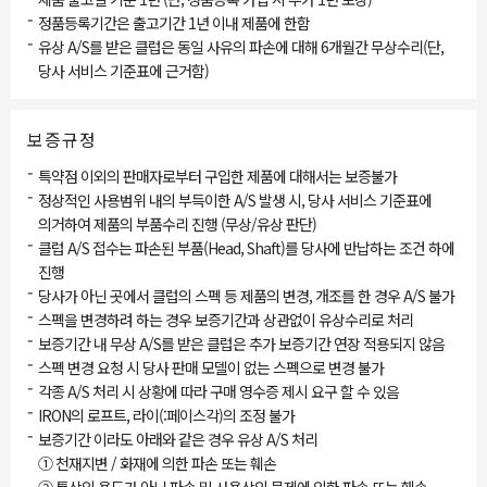
-
정품등록기간은 출고기간 1년 이내 제품에 한함
-
유상 A/S를 받은 클럽은 동일 사유의 파손에 대해 6개월간 무상수리(단,
당사 서비스 기준표에 근거함)
보증규정
-
특약점 이외의 판매자로부터 구입한 제품에 대해서는 보증불가
-
정상적인 사용범위 내의 부득이한 A/S 발생 시, 당사 서비스 기준표에
의거하여 제품의 부품수리 진행 (무상/유상 판단)
-
클럽 A/S 접수는 파손된 부품(Head, Shaft)를 당사에 반납하는 조건 하에
진행
-
당사가 아닌 곳에서 클럽의 스펙 등 제품의 변경, 개조를 한 경우 A/S 불가
-
스펙을 변경하려 하는 경우 보증기간과 상관없이 유상수리로 처리
-
보증기간 내 무상 A/S를 받은 클럽은 추가 보증기간 연장 적용되지 않음
-
스펙 변경 요청 시 당사 판매 모델이 없는 스펙으로 변경 불가
-
각종 A/S 처리 시 상황에 따라 구매 영수증 제시 요구 할 수 있음
-
IRON의 로프트, 라이(:페이스각)의 조정 불가
-
보증기간 이라도 아래와 같은 경우 유상 A/S 처리
① 천재지변 / 화재에 의한 파손 또는 훼손