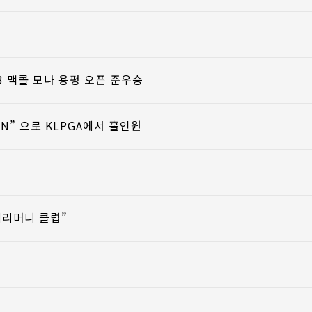
023 맥콜 모나 용평 오픈 준우승
RON” 으로 KLPGA에서 홀인원
세리머니 클럽”