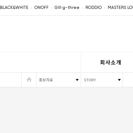
BLACK&WHITE
ONOFF
GIII·g-three
RODDIO
MASTERS L
회사소개